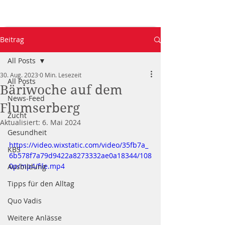
Beitrag
All Posts
30. Aug. 2023
0 Min. Lesezeit
All Posts
Bäriwoche auf dem
News-Feed
Flumserberg
Zucht
Aktualisiert:
6. Mai 2024
Gesundheit
https://video.wixstatic.com/video/35fb7a_
KBS
6b578f7a79d9422a8273332ae0a18344/108
0p/mp4/file.mp4
Ausbildung
Tipps für den Alltag
Quo Vadis
Weitere Anlässe