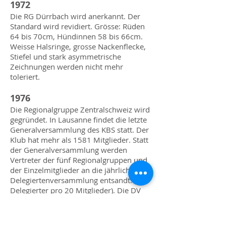
1972
Die RG Dürrbach wird anerkannt. Der
Standard wird revidiert. Grösse: Rüden
64 bis 70cm, Hündinnen 58 bis 66cm.
Weisse Halsringe, grosse Nackenflecke,
Stiefel und stark asymmetrische
Zeichnungen werden nicht mehr
toleriert.
1976
Die Regionalgruppe Zentralschweiz wird
gegründet. In Lausanne findet die letzte
Generalversammlung des KBS statt. Der
Klub hat mehr als 1581 Mitglieder. Statt
der Generalversammlung werden
Vertreter der fünf Regionalgruppen und
der Einzelmitglieder an die jährliche
Delegiertenversammlung entsandt. (ein
Delegierter pro 20 Mitglieder). Die DV
beschliesst eine Verschärfung der
Bestimmung der Hüftgelenksdysplasie.
Es darf nur noch mit Hunden bis