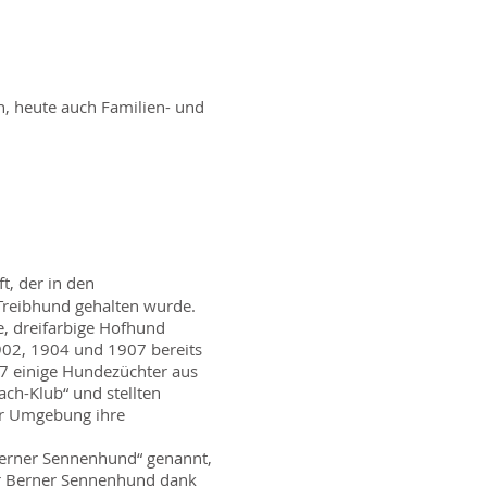
, heute auch Familien- und
t, der in den
 Treibhund gehalten wurde.
, dreifarbige Hofhund
902, 1904 und 1907 bereits
7 einige Hundezüchter aus
ch-Klub“ und stellten
er Umgebung ihre
Berner Sennenhund“ genannt,
er Berner Sennenhund dank