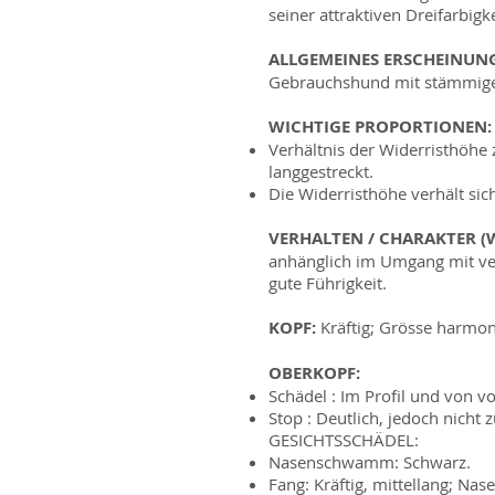
seiner attraktiven Dreifarbig
ALLGEMEINES ERSCHEINUN
Gebrauchshund mit stämmige
WICHTIGE PROPORTIONEN:
Verhältnis der Widerristhöhe
langgestreckt.
Die Widerristhöhe verhält sich 
VERHALTEN / CHARAKTER (
anhänglich im Umgang mit ver
gute Führigkeit.
KOPF:
Kräftig; Grösse harmon
OBERKOPF:
Schädel : Im Profil und von v
Stop : Deutlich, jedoch nicht 
GESICHTSSCHÄDEL:
Nasenschwamm: Schwarz.
Fang: Kräftig, mittellang; Na