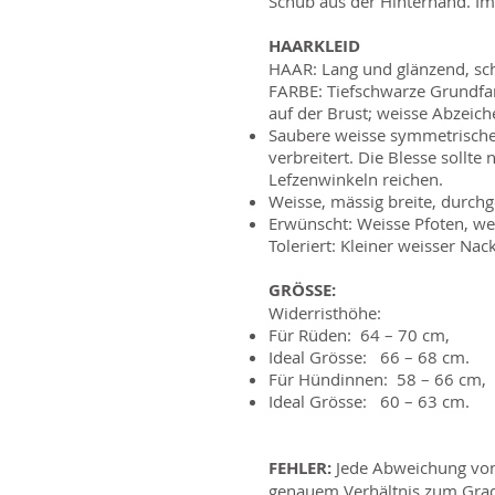
Schub aus der Hinterhand. Im
HAARKLEID
HAAR: Lang und glänzend, schl
FARBE: Tiefschwarze Grundfar
auf der Brust; weisse Abzeiche
Saubere weisse symmetrische 
verbreitert. Die Blesse sollt
Lefzenwinkeln reichen.
Weisse, mässig breite, durch
Erwünscht: Weisse Pfoten, we
Toleriert: Kleiner weisser Nack
GRÖSSE:
Widerristhöhe:
Für Rüden: 64 – 70 cm,
Ideal Grösse: 66 – 68 cm.
Für Hündinnen: 58 – 66 cm,
Ideal Grösse: 60 – 63 cm.
FEHLER:
Jede Abweichung von
genauem Verhältnis zum Grad