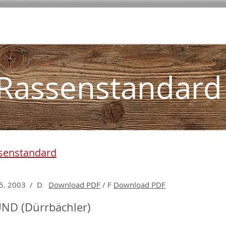
ionen
Zucht
Gesundheit
Termine
Ausbildung
Ausstellung
Rassenstandard
senstandard
 05. 2003 / D
Download PDF
/ F
Download PDF
D (Dürrbächler)