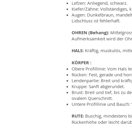
Lefzen: Anliegend, schwarz.
Kiefer/Zähne: Vollständiges, k
Augen: Dunkelbraun, mandelfö
Lidschluss ist fehlerhaft.
OHREN (Behang):
Mittelgross
Aufmerksamkeit wird der Ohra
HALS:
Kräftig, muskulös, mitte
KÖRPER :
Obere Profillinie: Vom Hals l
Rücken: Fest, gerade und hori
Lendenpartie: Breit und kräft
Kruppe: Sanft abgerundet.
Brust: Breit und tief, bis zu 
ovalem Querschnitt.
Untere Profillinie und Bauch:
RUTE:
Buschig, mindestens bi
Rückenhöhe oder leicht darüb