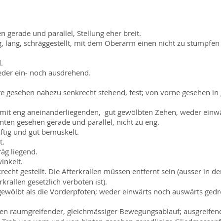
 gerade und parallel, Stellung eher breit.
tig, lang, schräggestellt, mit dem Oberarm einen nicht zu stumpfe
.
eder ein- noch ausdrehend.
ite gesehen nahezu senkrecht stehend, fest; von vorne gesehen in
, mit eng aneinanderliegenden, gut gewölbten Zehen, weder einw
ten gesehen gerade und parallel, nicht zu eng.
äftig und gut bemuskelt.
t.
äg liegend.
inkelt.
echt gestellt. Die Afterkrallen müssen entfernt sein (ausser in d
krallen gesetzlich verboten ist).
gewölbt als die Vorderpfoten; weder einwärts noch auswärts gedr
en raumgreifender, gleichmässiger Bewegungsablauf; ausgreifender