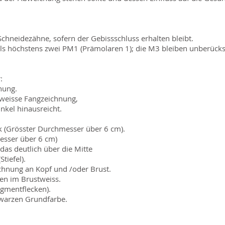
chneidezähne, sofern der Gebissschluss erhalten bleibt.
s höchstens zwei PM1 (Prämolaren 1); die M3 bleiben unberücksi
:
nung.
 weisse Fangzeichnung,
nkel hinausreicht.
k (Grösster Durchmesser über 6 cm).
messer über 6 cm)
das deutlich über die Mitte
tiefel).
chnung an Kopf und /oder Brust.
fen im Brustweiss.
igmentflecken).
hwarzen Grundfarbe.