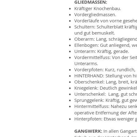
GLIEDMASSEN:
Kräftiger Knochenbau.
Vordergliedmassen.
Vorderläufe von vorne gesehen
Schultern: Schulterblatt kräf
und gut bemuskelt.
Oberarm: Lang, schrägliegend
Ellenbogen: Gut anliegend, w
Unterarm: Kräftig, gerade.
Vordermittelfuss: Von der Se
Unterarms.
Vorderpfoten: Kurz, rundlich
HINTERHAND: Stellung von hin
Oberschenkel: Lang, breit, kr
Kniegelenk: Deutlich gewinkel
Unterschenkel: Lang, gut schr
Sprunggelenk: Kräftig, gut gew
Hintermittelfuss:
Nahezu senkr
operative Entfernung der After
Hinterpfoten: Etwas weniger 
GANGWERK:
In allen Gangart