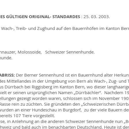
ES GÜLTIGEN ORIGINAL- STANDARDES
: 25. 03. 2003.
h Wach-, Treib- und Zughund auf den Bauernhöfen im Kanton Bern
nauzer, Molossoïde, Schweizer Sennenhunde.
hunde.
ABRISS:
Der Berner Sennenhund ist ein Bauernhund alter Herkunf
des Mittellandes in der Umgebung von Bern als Wach-, Zug- und
 Dürrbach bei Riggisberg im Kanton Bern, wo dieser langhaarige
hielt er seinen ursprünglichen Namen „Dürrbächler“. Nachdem 1
llungen gezeigt worden waren, schlossen sich im November 190
sse rein zu züchten. Sie gründeten den „Schweizerischen Dürrba
wurden an einer Hundeschau in Burgdorf, zu der viele Bauern d
reits 107 Tiere vorgestellt.
asse, in Anlehnung an die anderen Schweizer Sennenhunde nun „
chweiz und bald auch im benachbarten Deutschland. Heute ist d