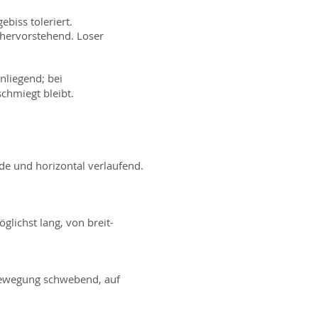
biss toleriert.
 hervorstehend. Loser
anliegend; bei
chmiegt bleibt.
de und horizontal verlaufend.
glichst lang, von breit-
Bewegung schwebend, auf