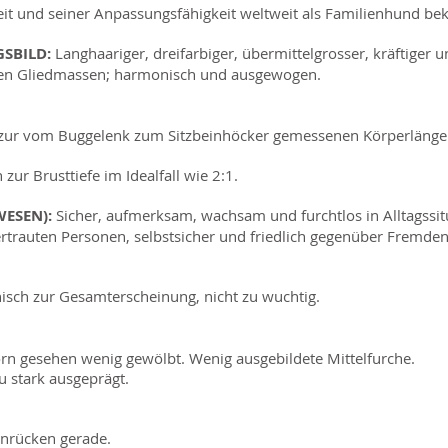
keit und seiner Anpassungsfähigkeit weltweit als Familienhund bek
GSBILD:
Langhaariger, dreifarbiger, übermittelgrosser, kräftiger 
n Gliedmassen; harmonisch und ausgewogen.
 zur vom Buggelenk zum Sitzbeinhöcker gemessenen Körperlänge 
zur Brusttiefe im Idealfall wie 2:1.
WESEN):
Sicher, aufmerksam, wachsam und furchtlos in Alltagssi
trauten Personen, selbstsicher und friedlich gegenüber Fremden
isch zur Gesamterscheinung, nicht zu wuchtig.
orn gesehen wenig gewölbt. Wenig ausgebildete Mittelfurche.
zu stark ausgeprägt.
senrücken gerade.