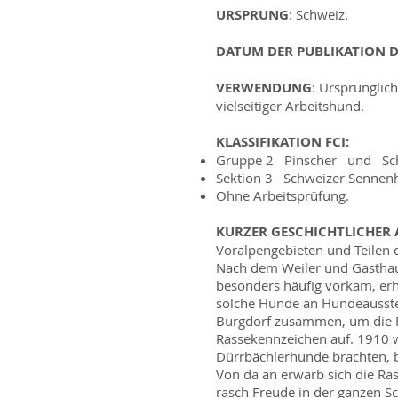
URSPRUNG
: Schweiz.
DATUM DER PUBLIKATION D
VERWENDUNG
: Ursprünglic
vielseitiger Arbeitshund.
KLASSIFIKATION FCI:
Gruppe 2 Pinscher und Sch
Sektion 3 Schweizer Sennen
Ohne Arbeitsprüfung.
KURZER GESCHICHTLICHER 
Voralpengebieten und Teilen 
Nach dem Weiler und Gasthaus
besonders häufig vorkam, er
solche Hunde an Hundeausste
Burgdorf zusammen, um die Ra
Rassekennzeichen auf. 1910 
Dürrbächlerhunde brachten, be
Von da an erwarb sich die R
rasch Freude in der ganzen S