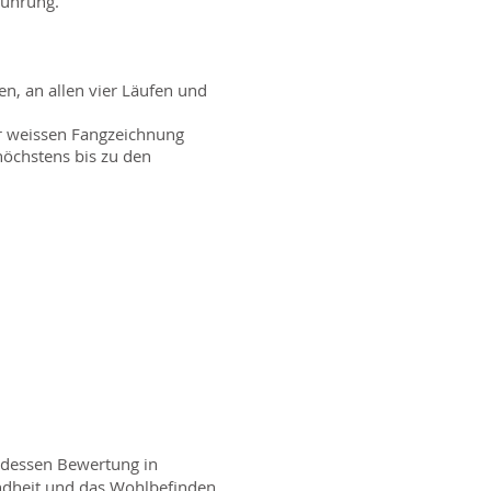
führung.
n, an allen vier Läufen und
ur weissen Fangzeichnung
höchstens bis zu den
 dessen Bewertung in
ndheit und das Wohlbefinden