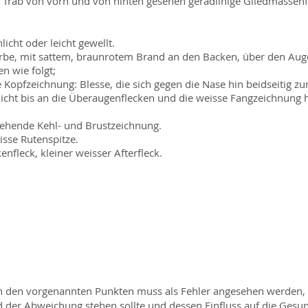
 Trab von vorn und von hinten gesehen geradlinige Gliedmassen
icht oder leicht gewellt.
be, mit sattem, braunrotem Brand an den Backen, über den Auge
n wie folgt;
Kopfzeichnung: Blesse, die sich gegen die Nase hin beidseitig z
e nicht bis an die Überaugenflecken und die weisse Fangzeichnung 
gehende Kehl- und Brustzeichnung.
isse Rutenspitze.
enfleck, kleiner weisser Afterfleck.
 den vorgenannten Punkten muss als Fehler angesehen werden,
 der Abweichung stehen sollte und dessen Einfluss auf die Gesu