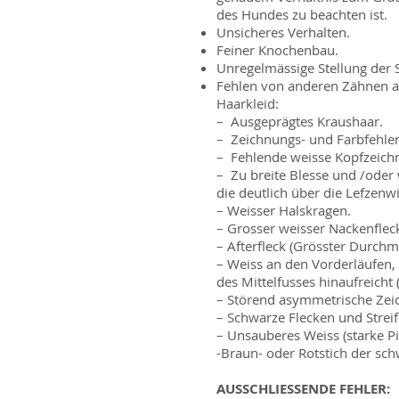
des Hundes zu beachten ist.
Unsicheres Verhalten.
Feiner Knochenbau.
Unregelmässige Stellung der S
Fehlen von anderen Zähnen al
Haarkleid:
– Ausgeprägtes Kraushaar.
– Zeichnungs- und Farbfehler
– Fehlende weisse Kopfzeich
– Zu breite Blesse und /oder
die deutlich über die Lefzenwi
– Weisser Halskragen.
– Grosser weisser Nackenflec
– Afterfleck (Grösster Durch
– Weiss an den Vorderläufen, 
des Mittelfusses hinaufreicht (S
– Störend asymmetrische Zei
– Schwarze Flecken und Strei
– Unsauberes Weiss (starke P
-Braun- oder Rotstich der sc
AUSSCHLIESSENDE FEHLER: