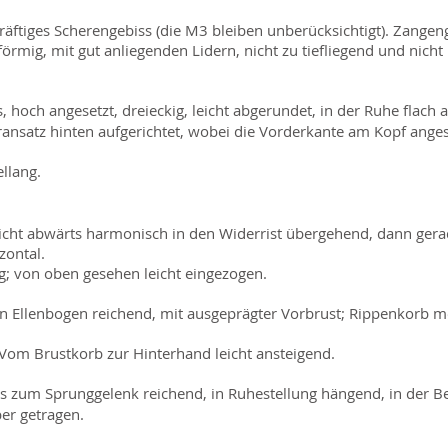
räftiges Scherengebiss (die M3 bleiben unberücksichtigt). Zangenge
rmig, mit gut anliegenden Lidern, nicht zu tiefliegend und nicht
, hoch angesetzt, dreieckig, leicht abgerundet, in der Ruhe flach 
nsatz hinten aufgerichtet, wobei die Vorderkante am Kopf anges
llang.
eicht abwärts harmonisch in den Widerrist übergehend, dann gera
zontal.
ig; von oben gesehen leicht eingezogen.
den Ellenbogen reichend, mit ausgeprägter Vorbrust; Rippenkorb mö
 Vom Brustkorb zur Hinterhand leicht ansteigend.
s zum Sprunggelenk reichend, in Ruhestellung hängend, in der 
er getragen.