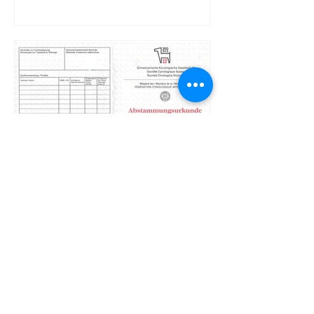
18. Feb. 2019
SKG Abstammungsurkunde
– Gewähr für seriöse Zucht!
Nicht jeder Hund, der wie ein Berner
Sennenhund aussieht, wird als solcher