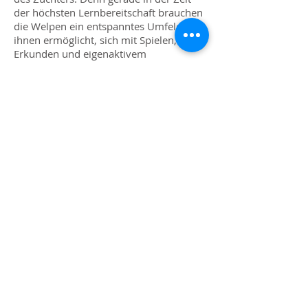
der höchsten Lernbereitschaft brauchen
die Welpen ein entspanntes Umfeld, das
ihnen ermöglicht, sich mit Spielen,
Erkunden und eigenaktivem
Ausprobieren weiter zu entwickeln. Nur
so können sich die wunderbaren,
typischen Berner-Eigenschaften, die
bereits im genetischen Potential der
Welpen schlummern, weiter entfalten.
Prägung auf den Menschen
Zwischen der vierten und siebten Woche
ist die Bereitschaft der Welpen am
grössten, sich in eine soziale
Gemeinschaft einzufügen. Das heisst,
dass die kleinen Bäris in dieser Zeit die
Gelegenheit haben müssen, möglichst
viele verschiedene Menschen beiderlei
Geschlechts in jeder Altersstufe und
auch Kinder kennen zu lernen. Von
grösster Wichtigkeit ist jedoch, dass alle
diese Kontakte positiv verlaufen, denn