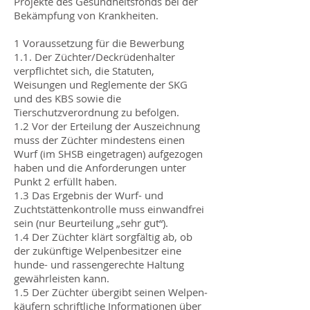
Projekte des Gesundheitsfonds bei der
Bekämp­fung von Krankheiten.
1 Voraussetzung für die Bewerbung
1.1. Der Züchter/Deckrüdenhalter
verpflich­tet sich, die Statuten,
Weisungen und Reglemente der SKG
und des KBS so­wie die
Tierschutzverordnung zu befol­gen.
1.2 Vor der Erteilung der Auszeichnung
muss der Züchter mindestens einen
Wurf (im SHSB eingetragen) aufgezo­gen
haben und die Anforderungen un­ter
Punkt 2 erfüllt haben.
1.3 Das Ergebnis der Wurf- und
Zuchtstät­tenkontrolle muss einwandfrei
sein (nur Beurteilung „sehr gut“).
1.4 Der Züchter klärt sorgfältig ab, ob
der zukünftige Welpenbesitzer eine
hunde- und rassengerechte Haltung
gewähr­leisten kann.
1.5 Der Züchter übergibt seinen Welpen­
käufern schriftliche Informationen über