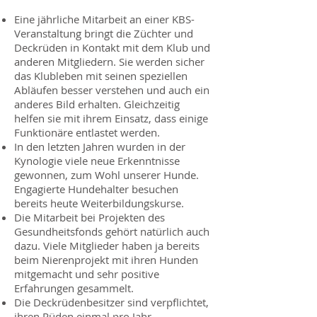
Eine jährliche Mitarbeit an einer KBS-
Veran­staltung bringt die Züchter und
Deckrüden in Kontakt mit dem Klub und
anderen Mit­gliedern. Sie werden sicher
das Klubleben mit seinen speziellen
Abläufen besser verste­hen und auch ein
anderes Bild erhalten. Gleichzeitig
helfen sie mit ihrem Einsatz, dass einige
Funktionäre entlastet werden.
In den letzten Jahren wurden in der
Kynolo­gie viele neue Erkenntnisse
gewonnen, zum Wohl unserer Hunde.
Engagierte Hundehal­ter besuchen
bereits heute Weiterbildungs­kurse.
Die Mitarbeit bei Projekten des
Gesundheits­fonds gehört natürlich auch
dazu. Viele Mit­glieder haben ja bereits
beim Nierenprojekt mit ihren Hunden
mitgemacht und sehr po­sitive
Erfahrungen gesammelt.
Die Deckrüdenbesitzer sind verpflichtet,
ih­ren Rüden einmal pro Jahr