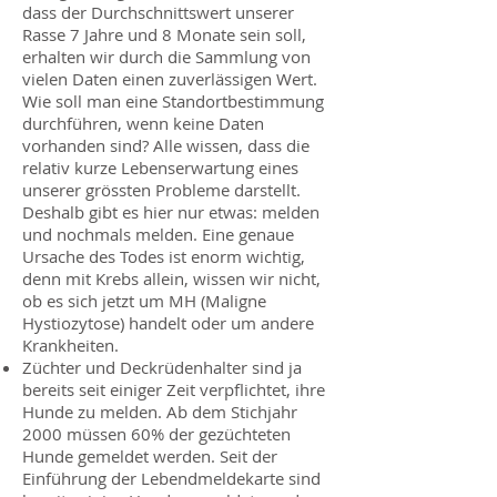
dass der Durchschnittswert unserer
Rasse 7 Jahre und 8 Monate sein soll,
erhalten wir durch die Sammlung von
vielen Daten einen zuverlässigen Wert.
Wie soll man eine Standortbestimmung
durchführen, wenn keine Daten
vorhanden sind? Alle wissen, dass die
relativ kurze Le­benserwartung eines
unserer grössten Pro­bleme darstellt.
Deshalb gibt es hier nur et­was: melden
und nochmals melden. Eine genaue
Ursache des Todes ist enorm wich­tig,
denn mit Krebs allein, wissen wir nicht,
ob es sich jetzt um MH (Maligne
Hystiozyto­se) handelt oder um andere
Krankheiten.
Züchter und Deckrüdenhalter sind ja
bereits seit einiger Zeit verpflichtet, ihre
Hunde zu melden. Ab dem Stichjahr
2000 müssen 60% der gezüchteten
Hunde gemeldet wer­den. Seit der
Einführung der Lebendmelde­karte sind