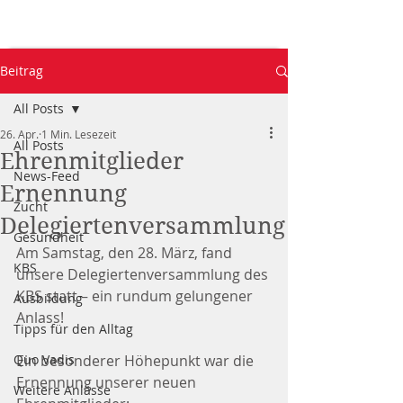
Beitrag
All Posts
26. Apr.
1 Min. Lesezeit
All Posts
Ehrenmitglieder
News-Feed
Ernennung
Zucht
Delegiertenversammlung
Gesundheit
Am Samstag, den 28. März, fand 
KBS
unsere Delegiertenversammlung des 
KBS statt – ein rundum gelungener 
Ausbildung
Anlass!
Tipps für den Alltag
Quo Vadis
Ein besonderer Höhepunkt war die 
Ernennung unserer neuen 
Weitere Anlässe