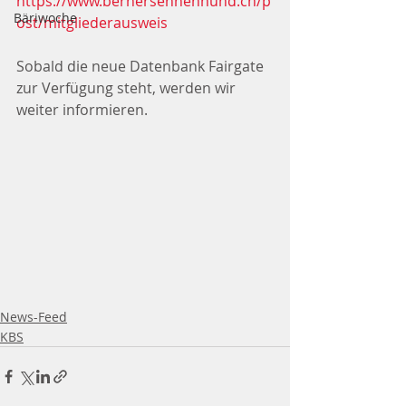
https://www.bernersennenhund.ch/p
Bäriwoche
ost/mitgliederausweis
Sobald die neue Datenbank Fairgate 
zur Verfügung steht, werden wir 
weiter informieren.
News-Feed
KBS