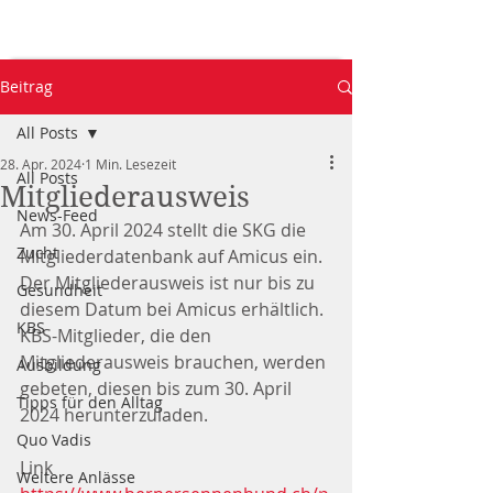
Beitrag
All Posts
28. Apr. 2024
1 Min. Lesezeit
All Posts
Mitgliederausweis
News-Feed
Am 30. April 2024 stellt die SKG die 
Zucht
Mitgliederdatenbank auf Amicus ein. 
Der Mitgliederausweis ist nur bis zu 
Gesundheit
diesem Datum bei Amicus erhältlich. 
KBS
KBS-Mitglieder, die den 
Mitgliederausweis brauchen, werden 
Ausbildung
gebeten, diesen bis zum 30. April 
Tipps für den Alltag
2024 herunterzuladen.
Quo Vadis
Link 
Weitere Anlässe